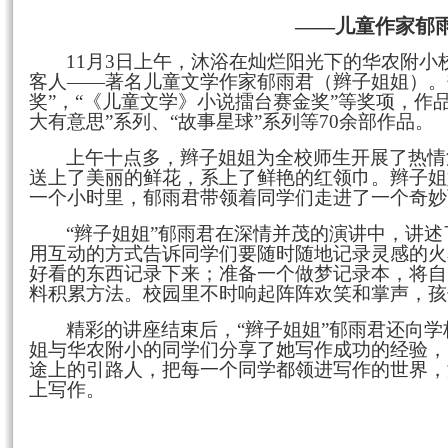
――儿童作家郁
11
月
3
日上午，沐浴在灿烂阳光下的华农附小
客人
――
著名儿童文学作家郁雨君（辫子姐姐）。
奖
”
，
“
《儿童文学》小说擂台赛金奖
”
等奖项，作
大有意思
”
系列、
“
故事星球
”
系列等
70
余部作品。
上午十点多，辫子姐姐为全校师生开展了热情
送上了美丽的鲜花，系上了鲜艳的红领巾。辫子姐
一个小时里，郁雨君带领着同学们走进了一个奇妙
“
辫子姐姐
”
郁雨君在深情并茂的演讲中，讲述
用互动的方式告诉同学们要随时随地记录灵感的火
好看的东西记录下来；准备一个做梦记录本，将自
料积累方法。校园里不时响起阵阵欢笑和掌声，孩
精彩的讲座结束后，
“
辫子姐姐
”
郁雨君还向学
姐与华农附小的同学们分享了她写作成功的经验，
途上的引路人，把每一个同学都领进写作的世界，
上写作。