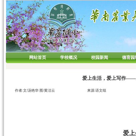
网站首页
学校概况
校园新闻
德育园
爱上生活，爱上写作――
作者:文/汤艳华 图/黄洁云
来源:语文组
爱上