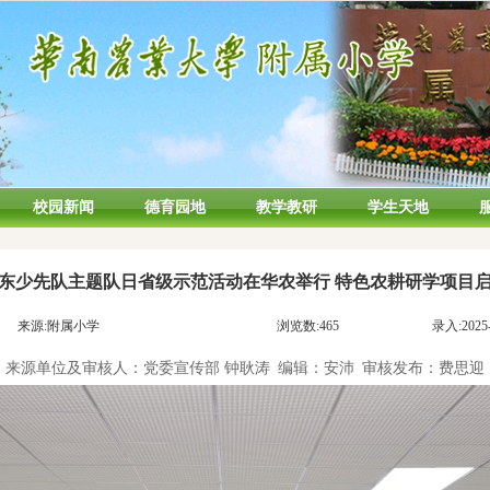
校园新闻
德育园地
教学教研
学生天地
东少先队主题队日省级示范活动在华农举行 特色农耕研学项目
来源:附属小学
浏览数:
465
录入:2025-
来源单位及审核人：党委宣传部 钟耿涛
编辑：安沛
审核发布：费思迎